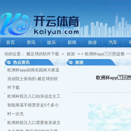
首页
资讯
娱乐
新闻
旅游
汽车
你的位置：
赌足球的软件下载
>
旅游
> >
欧洲杯app🇹🇭芭提雅
热点资讯
旅游
欧洲杯app由闻名园林大家孟
欧洲杯app🇹
兆祯院士策画的-赌足球的软
件下载
欧洲杯投注入口由东说念主工
智能筹谋不错贯穿走5个多小
时一次充
欧洲杯投注入口需要靠东谈主