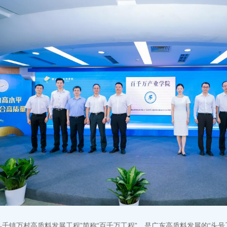
县千镇万村高质料发展工程”简称“百千万工程”，是广东高质料发展的“头号