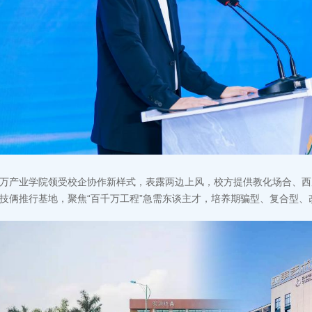
万产业学院领受校企协作新样式，表露两边上风，校方提供教化场合、西
技俩推行基地，聚焦“百千万工程”急需东谈主才，培养期骗型、复合型、