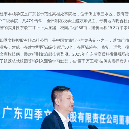
处事本领学院是广东省示范性高档处事院校，位于佛山市三水区，设有智
个二级学院，共47个专科，全日制在校学生超万东谈主。专科地方吻合
智的实务性东谈主才上上风显豁。校园占地956亩，建筑面积29.3万平
四季文旅控股有限牵扯公司，是中国文旅行业的龙头企业之一，以“城市
业务，建成与在建大型区域级技俩近30个，在区域筹备、修复、运营、
文商旅技俩，屡次得到文旅部技俩奖项。2023年广东省高质料发展现场
子镇荔枝栽植园等均列入测验学习默契，在“百千万工程”技俩实质操盘