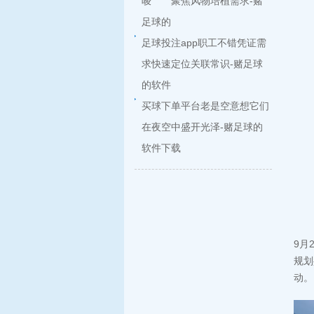
唆 聚焦风物培植需求-赌
足球的
足球投注app职工不错凭证需
求快速定位关联常识-赌足球
的软件
买球下单平台老是空意想它们
在夜空中盛开光泽-赌足球的
软件下载
9月
规划
动。