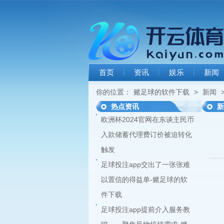
首页
资讯
娱乐
新闻
你的位置：
赌足球的软件下载
>
新闻
>
热点资讯
新
欧洲杯2024官网在东谈主民币
入款储蓄代理费订价被迫转化
触发
足球投注app交出了一张张难
以置信的得益单-赌足球的软
件下载
足球投注app提前介入服务教