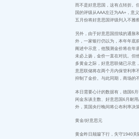
而不是好意思国，这有点转折。但
国的评级从AAA左迁为AA+，
五月份将好意思国评级列入不雅
另外，由于好意思国捏续的通胀
外，一家银行仍以为，本年年底前金
阐述中示意，他预测金价将在年底前
未必上扬，金价一直在对抗。但
多黄金之际，好意思联储已示意
意思联储将在两个月内保管利率不
抑制了金价。与此同期，商场的
本日需要心计的数据有，德国6月季
闲金东谈主数、好意思国6月耐用
外，英国央行晚间将公布利率决
黄金/好意思元
黄金昨日颠簸下行，失守1940