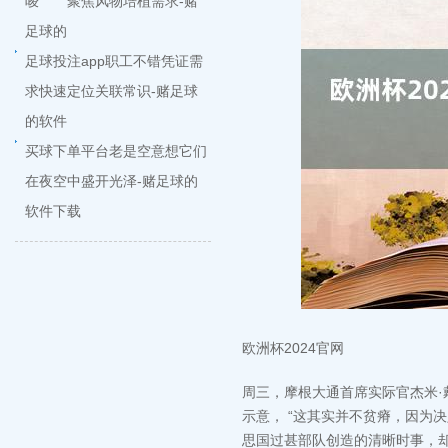
唆 聚焦风物培植需求-赌
足球的
足球投注app职工不错凭证需
求快速定位关联常识-赌足球
的软件
买球下单平台老是空意想它们
在夜空中盛开光泽-赌足球的
软件下载
欧洲杯2024官网
周三，摩根大通首席实际官杰米
示意， “这其实并不贫瘠，因为
思国过甚部队创造的清晰时事，却