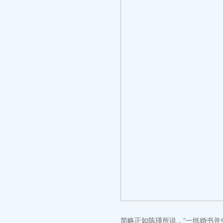
简略正如陈瑾所说，“一纸婚书并