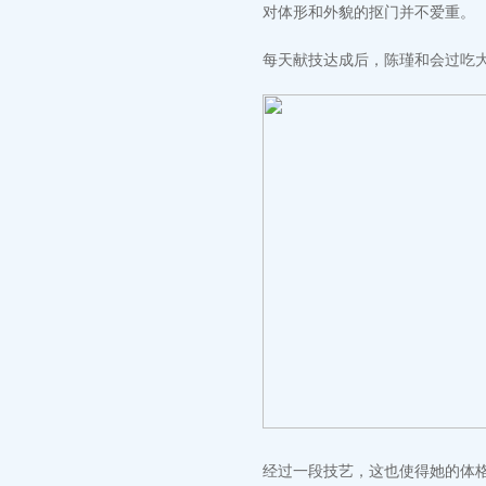
对体形和外貌的抠门并不爱重。
每天献技达成后，陈瑾和会过吃
经过一段技艺，这也使得她的体