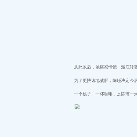
从此以后，她痛彻情愫，澈底转
为了更快速地减肥，陈瑾决定今
一个桃子、一杯咖啡，是陈瑾一