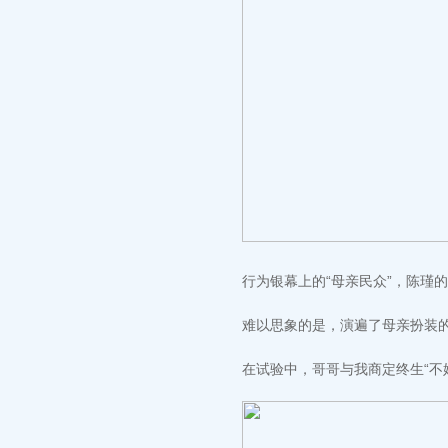
行为银幕上的“母亲民众”，陈瑾
难以思象的是，演遍了母亲扮装
在试验中，哥哥与我商定终生“不