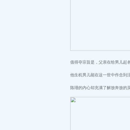
值得夺宗旨是，父亲在给男儿起名时
他生机男儿能在这一世中作念到
陈瑾的内心却充满了解放奔放的