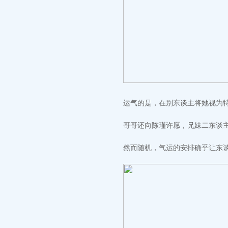
运气的是，在别东谈主将她视为
哥哥还向陈瑾许愿，兄妹二东谈
然而随机，气运的安排确乎让东