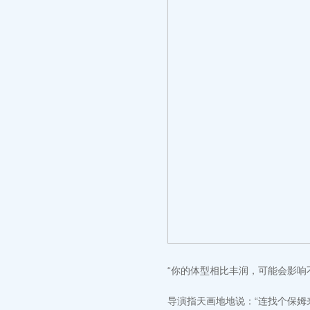
“你的体型相比丰润，可能会影响
导演指天画地地说：“连找个保姆