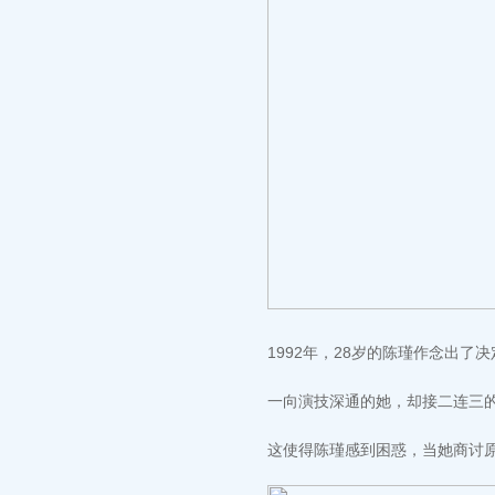
1992年，28岁的陈瑾作念出了
一向演技深通的她，却接二连三的
这使得陈瑾感到困惑，当她商讨