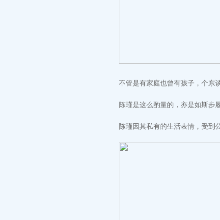
不管是有家庭也曾有孩子，个东
陈瑾是这么酌量的，亦是如斯步
陈瑾因其私有的生活表情，受到公