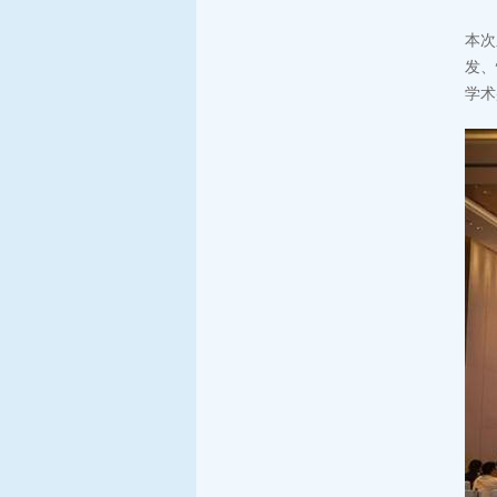
本次
发、
学术