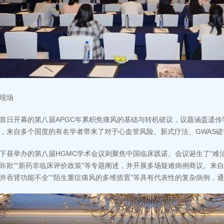
现场
首日开幕的第八届APGC年累积焦痛风的基础与转机磋议，议题涵盖遗
，来自多个国度的有名学者带来了对于心血管风险、新式疗法、GWAS
下昼举办的第八届HGMC学术会议则聚焦中国临床践诺。会议诞生了“难
诈欺”“新药非临床评价政策”等专题阐述，并开展多场疑难病例商议。来
并吞肾功能不全”“陌生重症痛风的多维措置”等具有代表性的复杂病例，