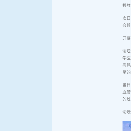
授牌
次日
会旨
开幕
论坛
学医
痛风
擘的
当日
血管
的过
论坛