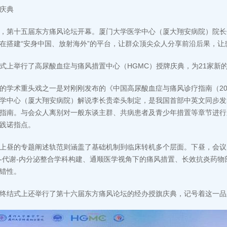
庆典
，第十五届东方痛风论坛开幕。厦门大学医学中心（厦大翔安病院）院长
在搭建“安身中国、放射海外”的平台，让群众顶尖众人分享前沿后果，让
式上举行了高尿酸血症与痛风措置中心（HGMC）授牌庆典，为21家新
的学术重头戏之一是对刚刚发布的《中国高尿酸血症与痛风诊疗指南（20
学中心（厦大翔安病院）解说李长贵牵头制定，是我国首部中英文同步发
指南。与会众人离别对一般东谈主群、共病患者及青少年措置等章节进行
践诺指点。
上昼的专题阐述轨范则涵盖了基础机制到临床转机多个层面。下昼，会议
-代谢-内分泌整合学科构建、通顺医学视角下的痛风措置、长效抗炎药
错性。
终结式上还举行了第十六届东方痛风论坛的经办授旗庆典，记号着这一品