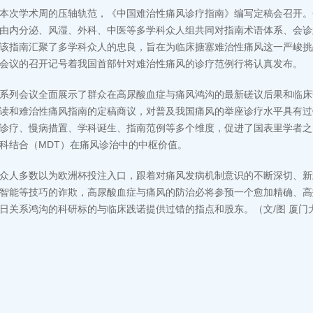
本次学术周的压轴轨范，《中国难治性痛风诊疗指南》编写定稿会召开。
由内分泌、风湿、外科、中医等多学科众人组共同对指南术语体系、会诊
该指南汇聚了多学科众人的忠良，旨在为临床搪塞难治性痛风这一严峻挑
会议的召开记号着我国首部针对难治性痛风的诊疗范例行将认真发布。
系列会议全面展示了群众在高尿酸血症与痛风鸿沟的最新磋议后果和临床
读和难治性痛风指南的定稿商议，对普及我国痛风的举座诊疗水平具有过
诊疗、慢病措置、学科诞生、指南范例等多个维度，促进了国表里学者之
科结合（MDT）在痛风诊治中的中枢价值。
众人多数以为欧洲杯投注入口，跟着对痛风发病机制意识的不断深切、新
智能等技巧的诈欺，高尿酸血症与痛风的防治必将参预一个愈加精确、高
日关系鸿沟的科研标的与临床践诺提供过错的指点和股东。（文/图 厦门