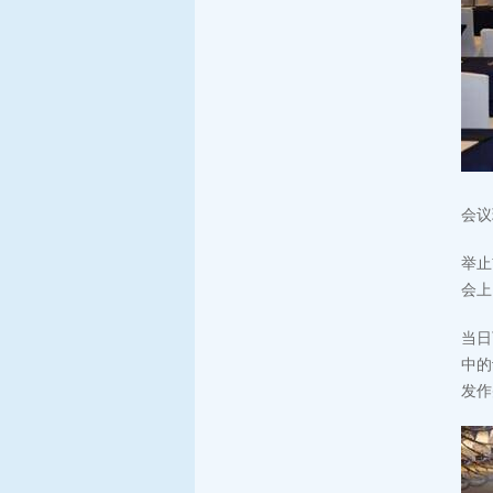
会议
举止
会上
当日
中的
发作