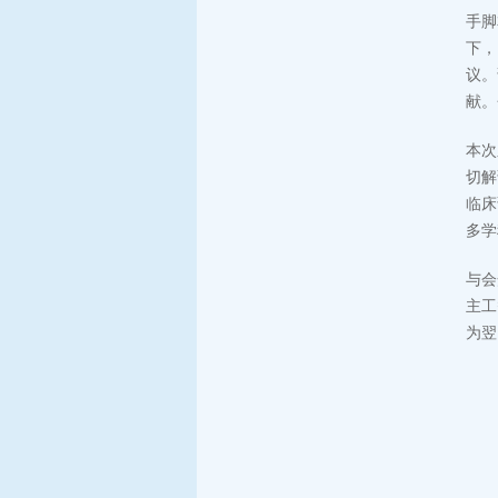
手脚
下，
议。
献。
本次
切解
临床
多学
与会
主工
为翌