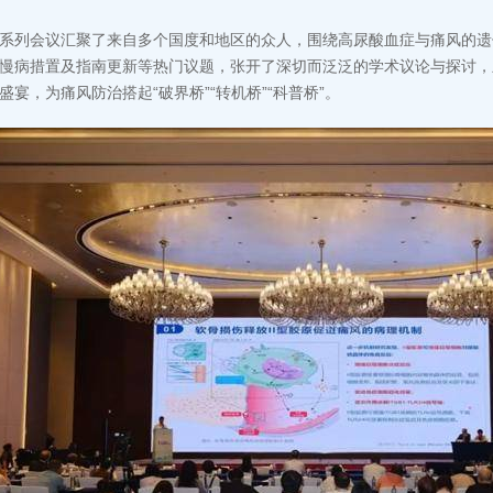
系列会议汇聚了来自多个国度和地区的众人，围绕高尿酸血症与痛风的遗
慢病措置及指南更新等热门议题，张开了深切而泛泛的学术议论与探讨，
盛宴，为痛风防治搭起“破界桥”“转机桥”“科普桥”。