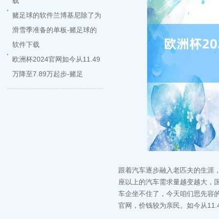
载
赌足球的软件兰博基尼除了为
滑雪季准备的单板-赌足球的
软件下载
欧洲杯2024官网如今从11.49
万降至7.89万起步-赌足
跟着汽车逐步融入老匹夫的生涯
座以上的汽车需求量越变越大，
车企坐不住了，今天咱们思先容的
官网，价钱较为亲民。如今从11.