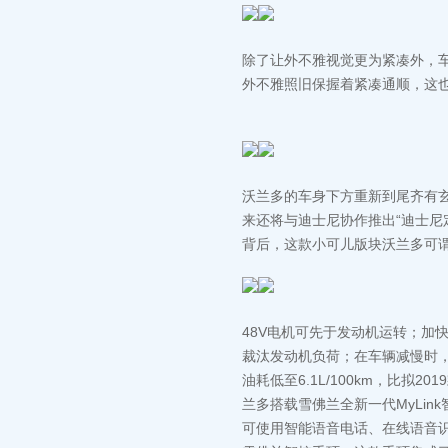
除了让外不雅视觉更为紧凑外，
外不雅照旧保握着紧凑通顺，这也把
沃兰多的车身下方重新到尾齐有玄
来还将与迪士尼协作推出“迪士尼定
背后，这款小可儿版块沃兰多可
48V电机可先于发动机运转；加
裁汰发动机负荷；在车辆减慢时，
油耗低至6.1L/100km，比拟20
兰多搭载雪佛兰全新一代MyLi
可使用智能语音电话、在线语音