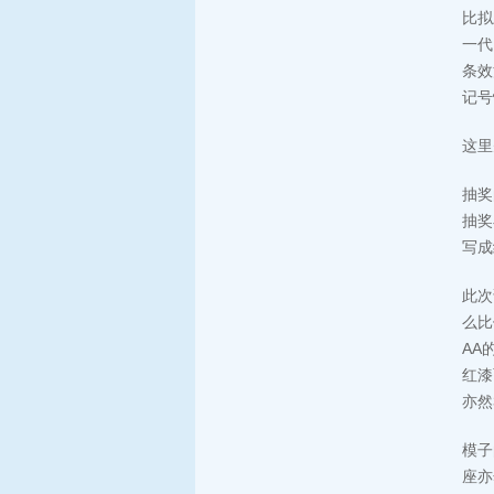
比拟
一代
条效
记号
这里
抽奖
抽奖
写成
此次
么比
AA
红漆
亦然
模子
座亦