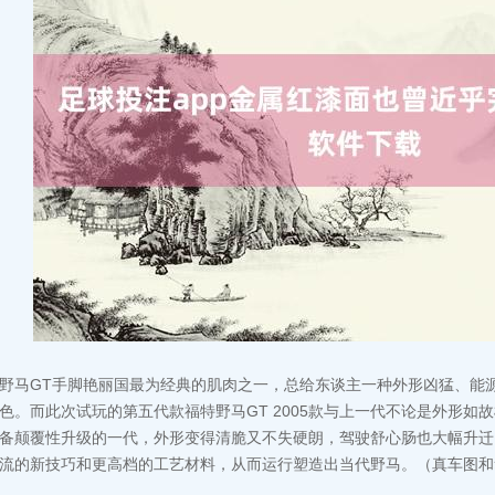
野马GT手脚艳丽国最为经典的肌肉之一，总给东谈主一种外形凶猛、能
色。而此次试玩的第五代款福特野马GT 2005款与上一代不论是外形如
备颠覆性升级的一代，外形变得清脆又不失硬朗，驾驶舒心肠也大幅升迁
流的新技巧和更高档的工艺材料，从而运行塑造出当代野马。（真车图和