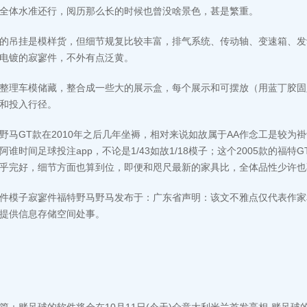
全体水准还行，阅历那么长的时候也曾没啥景色，甚是繁重。
的吊挂是模样货，但细节规复比较丰富，排气系统、传动轴、变速箱、发
电镀的寂寥件，不外有点泛黄。
整理车模储藏，整合成一些大的展示盒，每个展示和可摆放（用蓝丁胶固定）
和投入行径。
野马GT款在2010年之后几年坐褥，相对来说如故属于AA作念工是较为
阿谁时间足球投注app，不论是1/43如故1/18模子；这个2005款的福
乎完好，细节方面也算到位，即便和咫尺最新的家具比，全体品性少许也
件模子寂寥件福特野马野马发布于：广东省声明：该文不雅点仅代表作家
提供信息存储空间处事。