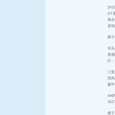
20
GT
保合
是蚀
模子
车头
质感
灯；
三竖
挡风
寥件
AA
马G
模子