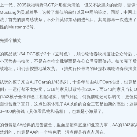
上一代，2005款福特野马GT外形更为清脆，但又不缺肌肉的硬朗，更
Mustang为灵感着手，选拔了相似的前灯以及中网的策动。同期，中网
法了首先的肌肉感线条，不外并莫得策动侧进气口。其尾部再一次选拔了
性的Mustang记号。
先插个抽奖
的奖品就1/64 DCT模子2个（立时色），顺心轮语春秋揣度社公众号后，
小形势参与抽奖，不是在本推文批驳而是在公众号界面修起。抽奖完了后
绩地址，咱们会按照地址发货。（抽奖行径最终的证据权属轮语春秋揣度
试玩的模子来自AUTOart的1/43系列，十多年前由AUTOart推出，
例）一运行都不太好卖，1/18的家具以致特价200+，而1/43的家具当初
的1/43模子全体作念工相配塌实，细节到位，何况前轮还可以转向；更
面也曾近乎完好，这点如实体现了AA以前的合金工艺是如斯的高出；这
3~400的价钱（具体看风物和品相），也算是小海景了。
的包装是AA经典的启齿蓝盒，里面是塑料底座和亚克力罩，AA的1/43
然斜的，也算是AA的一个特色吧，污点便是有点占所在。