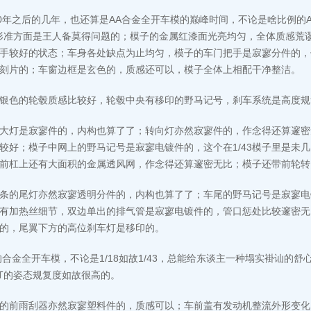
10年之后的几年，也还算是AA合金全开车模的巅峰时间，不论是啥比例的
形准方面是王人备莫得问题的；模子的金属红漆面光亮均匀，全体质感荒
手较好的状态；车身各处缺点为止均匀，模子的车门把手是寂寥分件的，
刻片的；车窗边框是玄色的，质感还可以，模子全体上相配干净整洁。
银色的轮毂质感比较好，轮毂中央有移印的野马记号，刹车系统是高度规
大灯是寂寥件的，内构也算了了；转向灯亦然寂寥件的，作念得还算邃密
较好；模子中网上的野马记号是寂寥电镀件的，这个在1/43模子里是未
前杠上还有大面积的金属透风网，作念得还算邃密无比；模子还带前轮转
条的尾灯亦然寂寥透明分件的，内构也算了了；车尾的野马记号是寂寥电
有加热丝细节，双边单出的排气管是寂寥电镀件的，管口惩处比较邃密无
的，尾翼下方的高位刹车灯是移印的。
的合金全开车模，不论是1/18如故1/43，总能给东谈主一种塌实褂讪的
T的姿态规复度如故很高的。
的前雨刮器亦然寂寥塑料件的，质感可以；车前盖有发动机整流外形变化