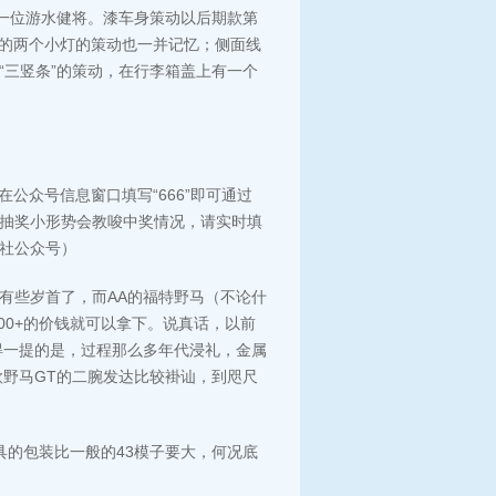
像一位游水健将。漆车身策动以后期款第
上的两个小灯的策动也一并记忆；侧面线
“三竖条”的策动，在行李箱盖上有一个
在公众号信息窗口填写“666”即可通过
抽奖小形势会教唆中奖情况，请实时填
社公众号）
也算是有些岁首了，而AA的福特野马（不论什
100+的价钱就可以拿下。说真话，以前
值得一提的是，过程那么多年代浸礼，金属
款野马GT的二腕发达比较褂讪，到咫尺
家具的包装比一般的43模子要大，何况底