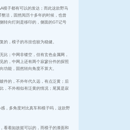
AA模子都有可以的发达；而此这款野马
谬整洁，固然阅历十多年的时候，也曾
侧转向灯则是移印的，侧面的GT记号
复的，模子的吊挂也较为稳健。
无比；中网非镂空，但有玄色金属网，
几见的，中网上还有两个寂寥分件的探照
向功能，固然转向角度不算大。
镀件的，不外年代久远，有点泛黄；后
比，不外相似有泛黄的情况；尾翼是寂
舒心感，多角度对比真车和模子吗，这款野
，看着如故挺可以的，而模子的漆面和